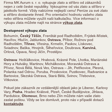
Firma MK Aurum s. r. o. vykupuje zlato a stříbro od zákazníků
nejen z celé české republiky. Vykoupíme od vás zlato a stříbro v
jakékoliv formě. Vždy nabízíme nejlepší cenu! Peníze za své zlato
a stříbro dostanete ihned. Pro orientační hodnotu vašeho zlata
nebo stříbra můžete využít naši kalkulačku. Více informací o
výkupu zlata můžete najít na stránce
výkup zlata
.
Dostupnost výkupu zlata
Bohumín,
Český Těšín
, Frenštát pod Radhoštěm, Frýdek-Místek,
Havířov, Hlučín, Jablunkov,
Ostrava
, Příbor, Rožnov pod
Radhoštěm,
Třinec
, Vřesina, Krmelín, Paskov, Lískovec,
Sviadnov, Baška, Hnojník, Šilheřovice, Doubrava,
Karviná
,
Orlová, Opava, Nový Jičín, Prostějov.
Ostrava
: Hošťálkovice, Hrabová, Krásné Pole, Lhotka, Mariánské
Hory a Hulváky, Martinov, Michálkovice, Moravská Ostrava a
Přívoz, Nová Bělá, Nová Ves, Ostrava – Jih, Petřkovice, Plesná,
Polanka nad Odrou, Poruba, Proskovice, Pustkovec, Radvanice a
Bartovice, Slezská Ostrava, Stará Bělá, Svinov, Třebovice,
Vítkovice.
Pokud jste zákazník ze vzdálenější oblasti jako je Liberec, Karlovy
Vary,
Praha
, Hradec Králové, Plzeň, České Budějovice, Jihlava,
Pardubice,
Olomouc
, Brno nebo Zlín můžete nám vaše zlato
zaslat poštou. Vždy se lze domluvit, proto nás v případě dotazů
kontaktujte
.