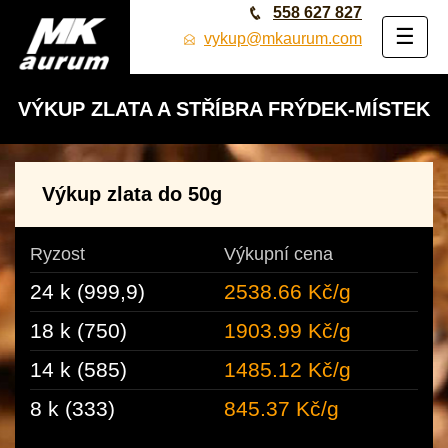
558 627 827
☰
vykup@mkaurum.com
VÝKUP ZLATA A STŘÍBRA FRÝDEK‑MÍSTEK
Výkup zlata do 50g
Ryzost
Výkupní cena
24 k (999,9)
2538.66 Kč/g
18 k (750)
1903.99 Kč/g
14 k (585)
1485.12 Kč/g
8 k (333)
845.37 Kč/g