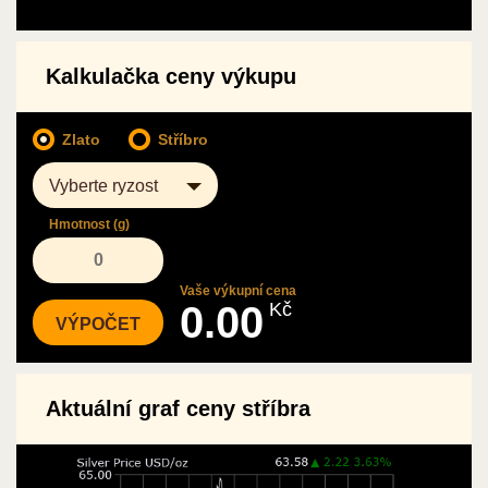
Kalkulačka ceny výkupu
Zlato
Stříbro
Vyberte ryzost
Hmotnost (g)
Vaše výkupní cena
0.00
Kč
Aktuální graf ceny stříbra