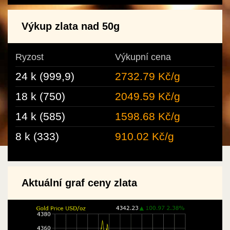
Výkup zlata nad 50g
Ryzost
Výkupní cena
24 k (999,9)
2732.79 Kč/g
18 k (750)
2049.59 Kč/g
14 k (585)
1598.68 Kč/g
8 k (333)
910.02 Kč/g
Aktuální graf ceny zlata